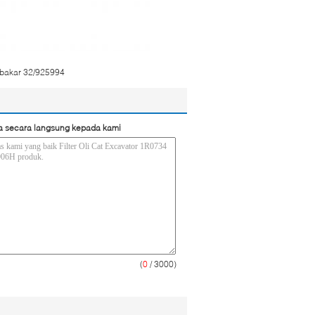
n bakar 32/925994
a secara langsung kepada kami
(
0
/ 3000)