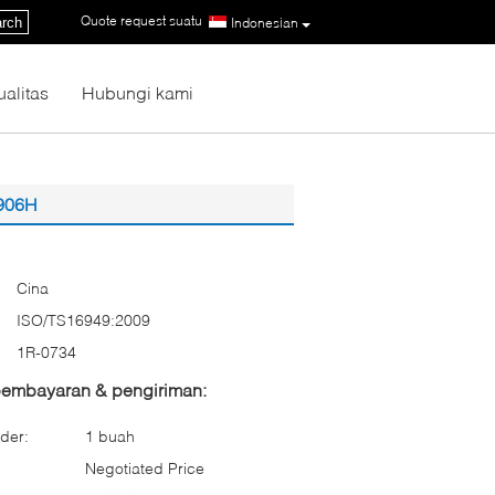
Quote request suatu
|
rch
Indonesian
ualitas
Hubungi kami
 906H
Cina
ISO/TS16949:2009
1R-0734
 pembayaran & pengiriman:
der:
1 buah
Negotiated Price