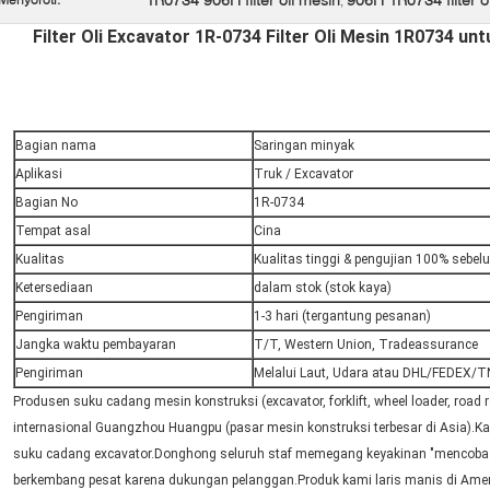
,
Filter Oli Excavator 1R-0734 Filter Oli Mesin 1R0734 unt
Bagian nama
Saringan minyak
Aplikasi
Truk / Excavator
Bagian No
1R-0734
Tempat asal
Cina
Kualitas
Kualitas tinggi & pengujian 100% sebe
Ketersediaan
dalam stok (stok kaya)
Pengiriman
1-3 hari (tergantung pesanan)
Jangka waktu pembayaran
T/T, Western Union, Tradeassurance
Pengiriman
Melalui Laut, Udara atau DHL/FEDEX/
Produsen suku cadang mesin konstruksi (excavator, forklift, wheel loader, road ro
internasional Guangzhou Huangpu (pasar mesin konstruksi terbesar di Asia).
suku cadang excavator.Donghong seluruh staf memegang keyakinan "mencoba 
berkembang pesat karena dukungan pelanggan.Produk kami laris manis di Ameri