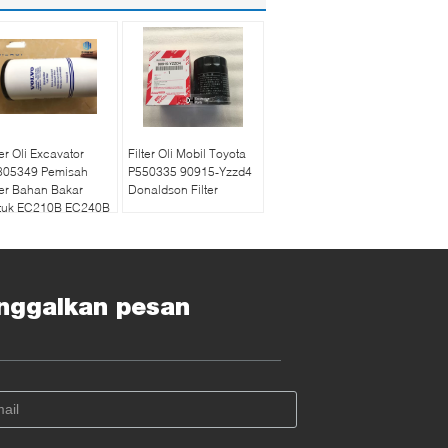
ter Oli Excavator
Filter Oli Mobil Toyota
805349 Pemisah
P550335 90915-Yzzd4
ter Bahan Bakar
Donaldson Filter
tuk EC210B EC240B
nggalkan pesan