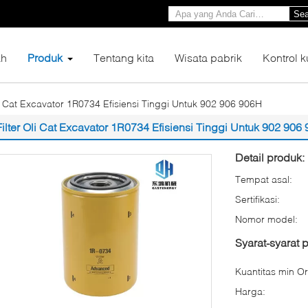
Sea
h
Produk
Tentang kita
Wisata pabrik
Kontrol k
li Cat Excavator 1R0734 Efisiensi Tinggi Untuk 902 906 906H
Filter Oli Cat Excavator 1R0734 Efisiensi Tinggi Untuk 902 906
Detail produk:
Tempat asal:
Sertifikasi:
Nomor model:
Syarat-syarat
Kuantitas min Or
Harga: