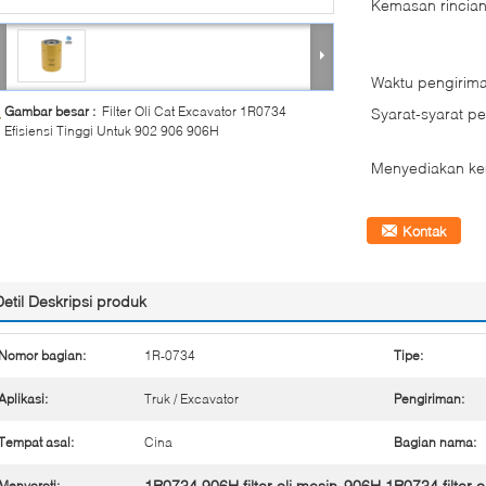
Kemasan rincian
Waktu pengirima
Gambar besar :
Filter Oli Cat Excavator 1R0734
Syarat-syarat p
Efisiensi Tinggi Untuk 902 906 906H
Menyediakan k
Kontak
Detil Deskripsi produk
Nomor bagian:
1R-0734
Tipe:
Aplikasi:
Truk / Excavator
Pengiriman:
Tempat asal:
Cina
Bagian nama:
1R0734 906H filter oli mesin
906H 1R0734 filter o
Menyoroti: