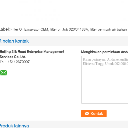
,
,
Label:
Filter Oli Excavator OEM
filter oli Jcb 320/04133A
filter pemisah air baha
Rincian kontak
Beijing Silk Road Enterprise Management
Mengirimkan permintaan And
Services Co.,Ltd.
Tel:
15112670997
Produk lainnya