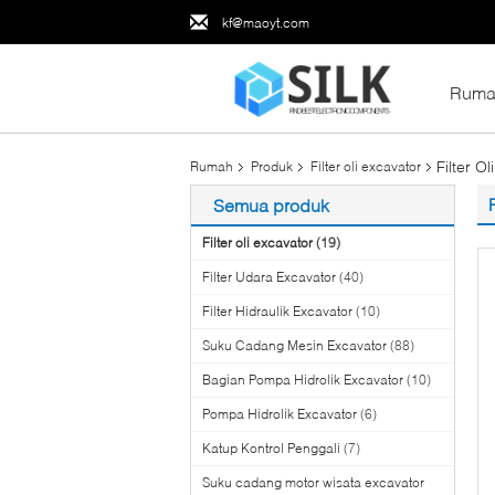
kf@maoyt.com
Ruma
Filter O
Rumah
Produk
Filter oli excavator
Semua produk
Filter oli excavator
(19)
Filter Udara Excavator
(40)
Filter Hidraulik Excavator
(10)
Suku Cadang Mesin Excavator
(88)
Bagian Pompa Hidrolik Excavator
(10)
Pompa Hidrolik Excavator
(6)
Katup Kontrol Penggali
(7)
Suku cadang motor wisata excavator