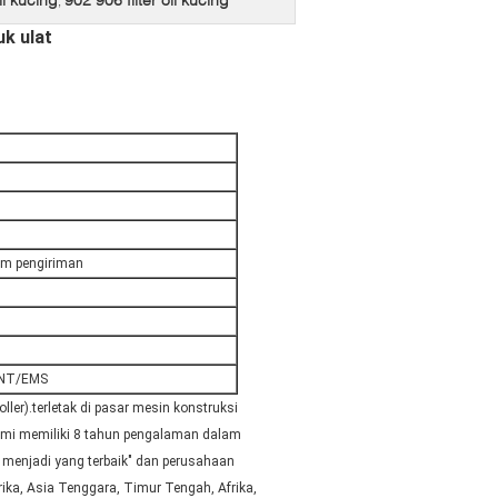
,
uk ulat
lum pengiriman
TNT/EMS
ller).terletak di pasar mesin konstruksi
Kami memiliki 8 tahun pengalaman dalam
menjadi yang terbaik" dan perusahaan
ka, Asia Tenggara, Timur Tengah, Afrika,