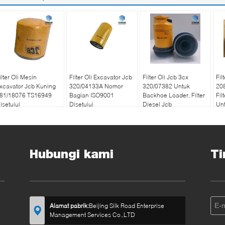
ilter Oli Mesin
Filter Oli Excavator Jcb
Filter Oli Jcb 3cx
Fil
xcavator Jcb Kuning
320/04133A Nomor
320/07382 Untuk
20
81/18076 TS16949
Bagian ISO9001
Backhoe Loader, Filter
Fil
isetujui
Disetujui
Diesel Jcb
Un
Hubungi kami
Ti
Alamat pabrik:
Beijing Silk Road Enterprise
Management Services Co.,LTD