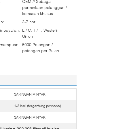
:
OEM // Sebagai
permintaan pelanggan /
kemasan khusus
n:
3-7 hari
embayaran:
L / C, T / T, Western
Union
emampuan:
5000 Potongan /
potongan per Bulan
SARINGAN MINYAK
1-3 hari (tergantung pesanan)
SARINGAN MINYAK
li kucing
902 906 filter oli kucing