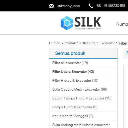
86--19166230458
kf@maoyt.com
Ruma
Filt
Rumah
Produk
Filter Udara Excavator
Semua produk
Filter oli excavator
(19)
Filter Udara Excavator
(40)
Filter Hidraulik Excavator
(10)
Suku Cadang Mesin Excavator
(88)
Bagian Pompa Hidrolik Excavator
(10)
Pompa Hidrolik Excavator
(6)
Katup Kontrol Penggali
(7)
Suku cadang motor wisata excavator