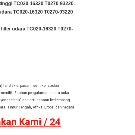
s tinggi TC020-16320 T0270-93220.
r udara TC020-16320 T0270-93220
ilter udara TC020-16320 T0270-
r).terletak di pasar mesin konstruksi
i memiliki 8 tahun pengalaman dalam suku
yang terbaik" dan perusahaan berkembang
ra, Timur Tengah, Afrika, Eropa, dan negara
akan Kami /
24