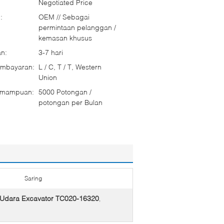
Negotiated Price
:
OEM // Sebagai
permintaan pelanggan /
kemasan khusus
n:
3-7 hari
embayaran:
L / C, T / T, Western
Union
emampuan:
5000 Potongan /
potongan per Bulan
Saring
r Udara Excavator TC020-16320
,