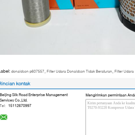
,
,
Label:
donaldson p607557
Filter Udara Donaldson Tidak Beraturan
Filter Udar
Rincian kontak
Beijing Silk Road Enterprise Management
Mengirimkan permintaan And
Services Co.,Ltd.
Tel:
15112670997