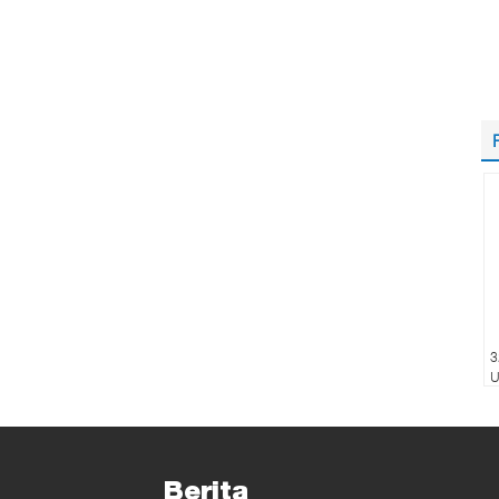
3
U
9
U
Berita