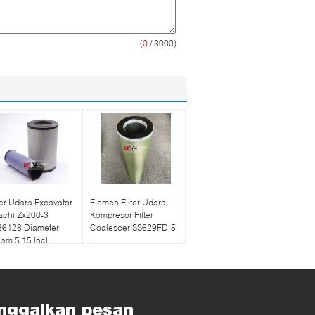
(
0
/ 3000)
ter Udara Excavator
Elemen Filter Udara
achi Zx200-3
Kompresor Filter
86128 Diameter
Coalescer SS629FD-5
am 5,15 inci
nggalkan pesan