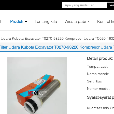
Sea
h
Produk
Tentang kita
Wisata pabrik
Kontrol k
er Udara Kubota Excavator T0270-93220 Kompresor Udara TC020-163
Filter Udara Kubota Excavator T0270-93220 Kompresor Udara
Detail produk:
Tempat asal:
Nama merek:
Sertifikasi:
Nomor model:
Syarat-syarat
Kuantitas min Or