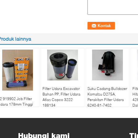
Produk lainnya
Filter Udara Excavator
Suku Cadang Bulldozer
Fil
Bahan PP, Filter Udara
Komatsu D275A,
Hit
2 919902 Jcb Filter
Atlas Copco 3222
Perakitan Filter Udara
42
dara 178mm Tinggi
188134
6240-81-7402
Dal
0mm Diameter Luar
ntuk Truk
Hubungi kami
Ti