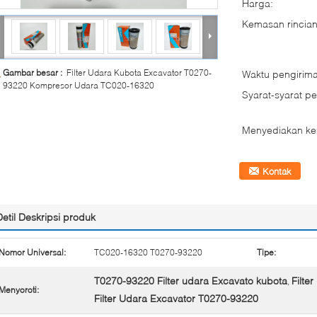
Harga:
Kemasan rincian
Gambar besar :
Filter Udara Kubota Excavator T0270-
Waktu pengirima
93220 Kompresor Udara TC020-16320
Syarat-syarat p
Menyediakan k
Kontak
Detil Deskripsi produk
Nomor Universal:
TC020-16320 T0270-93220
Tipe:
T0270-93220 Filter udara Excavato kubota
Filte
,
Menyoroti:
Filter Udara Excavator T0270-93220