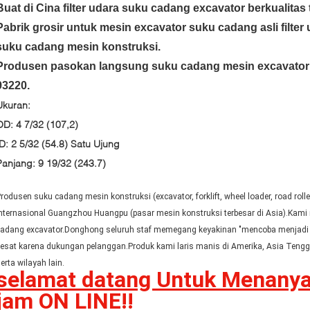
Buat di Cina filter udara suku cadang excavator berkualita
Pabrik grosir untuk mesin excavator suku cadang asli filte
suku cadang mesin konstruksi.
Produsen pasokan langsung suku cadang mesin excavator f
93220.
Ukuran:
OD: 4 7/32 (107,2)
ID: 2 5/32 (54.8) Satu Ujung
Panjang: 9 19/32 (243.7)
rodusen suku cadang mesin konstruksi (excavator, forklift, wheel loader, road rolle
nternasional Guangzhou Huangpu (pasar mesin konstruksi terbesar di Asia).Kam
cadang excavator.Donghong seluruh staf memegang keyakinan "mencoba menjadi 
esat karena dukungan pelanggan.Produk kami laris manis di Amerika, Asia Tengga
erta wilayah lain.
selamat datang Untuk Menany
jam ON LINE!!