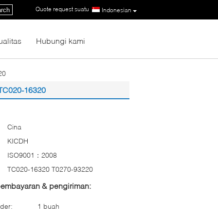
Quote request suatu
|
rch
Indonesian
ualitas
Hubungi kami
20
 TC020-16320
Cina
KICDH
ISO9001：2008
TC020-16320 T0270-93220
 pembayaran & pengiriman:
der:
1 buah